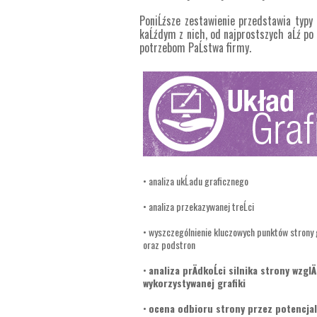
PoniĹźsze zestawienie przedstawia typy 
kaĹźdym z nich, od najprostszych aĹź po k
potrzebom PaĹstwa firmy.
• analiza ukĹadu graficznego
• analiza przekazywanej treĹci
• wyszczególnienie kluczowych punktów strony 
oraz podstron
•
analiza prÄdkoĹci silnika strony wzgl
wykorzystywanej grafiki
•
ocena odbioru strony przez potencja