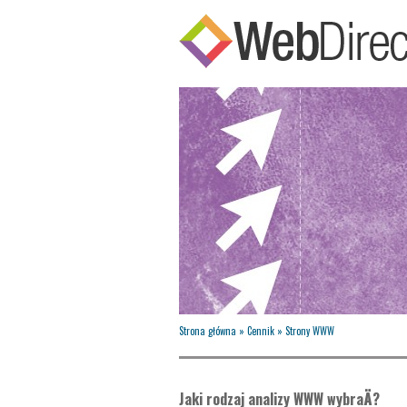
Strona główna
»
Cennik
»
Strony WWW
Jaki rodzaj analizy WWW wybraÄ?