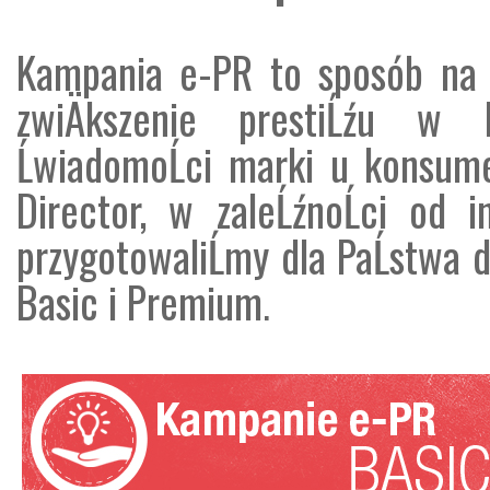
Kampania e-PR to sposób na 
zwiÄkszenie prestiĹźu w 
ĹwiadomoĹci marki u konsu
Director, w zaleĹźnoĹci od i
przygotowaliĹmy dla PaĹstwa
Basic i Premium
.