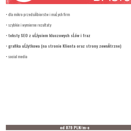
• dla mikro przedsiÄbiorstw i maĹych firm
• szybkie i wymierne rezultaty
•
teksty SEO z uĹźyciem kluczowych sĹów i fraz
•
grafika uĹźytkowa (na stronie Klienta oraz strony zewnÄtrzne)
• social media
od 879 PLN/m-c